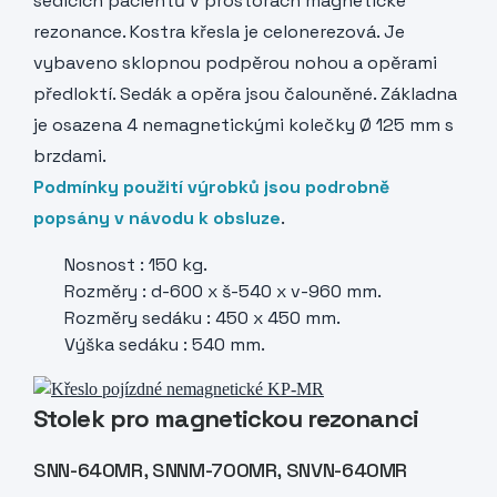
sedících pacientů v prostorách magnetické
rezonance. Kostra křesla je celonerezová. Je
vybaveno sklopnou podpěrou nohou a opěrami
předloktí. Sedák a opěra jsou čalouněné. Základna
je osazena 4 nemagnetickými kolečky Ø 125 mm s
brzdami.
Podmínky použití výrobků jsou podrobně
popsány v návodu k obsluze
.
Nosnost : 150 kg.
Rozměry : d-600 x š-540 x v-960 mm.
Rozměry sedáku : 450 x 450 mm.
Výška sedáku : 540 mm.
Stolek pro magnetickou rezonanci
SNN-640MR, SNNM-700MR, SNVN-640MR