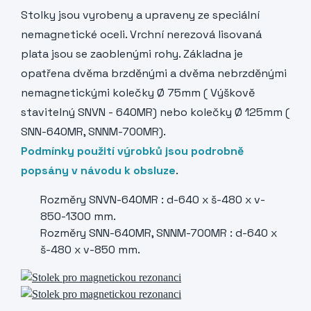
Stolky jsou vyrobeny a upraveny ze speciální
nemagnetické oceli. Vrchní nerezová lisovaná
plata jsou se zaoblenými rohy. Základna je
opatřena dvěma brzděnými a dvěma nebrzděnými
nemagnetickými kolečky Ø 75mm ( Výškově
stavitelný SNVN - 640MR) nebo kolečky Ø 125mm (
SNN-640MR, SNNM-700MR).
Podmínky použití výrobků jsou podrobně
popsány v návodu k obsluze
.
Rozměry SNVN-640MR : d-640 x š-480 x v-
850-1300 mm.
Rozměry SNN-640MR, SNNM-700MR : d-640 x
š-480 x v-850 mm.