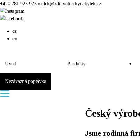
+420 281 923 923
malek@zdravotnickynabytek.cz
cs
en
Úvod
Produkty
Nezávazná poptávka
Český výrob
Jsme rodinná fi