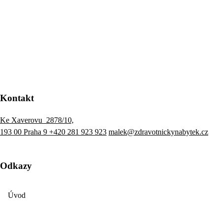
Kontakt
Ke Xaverovu 2878/10,
193 00 Praha 9
+420 281 923 923
malek@zdravotnickynabytek.cz
Odkazy
Úvod