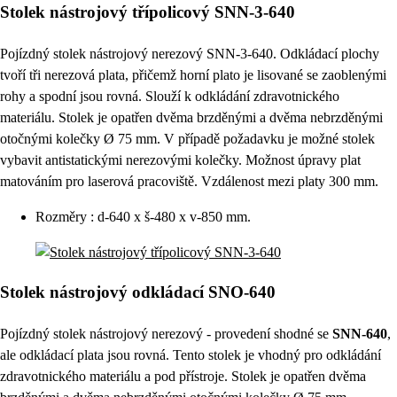
Stolek nástrojový třípolicový SNN-3-640
Pojízdný stolek nástrojový nerezový SNN-3-640. Odkládací plochy
tvoří tři nerezová plata, přičemž horní plato je lisované se zaoblenými
rohy a spodní jsou rovná. Slouží k odkládání zdravotnického
materiálu. Stolek je opatřen dvěma brzděnými a dvěma nebrzděnými
otočnými kolečky Ø 75 mm. V případě požadavku je možné stolek
vybavit antistatickými nerezovými kolečky. Možnost úpravy plat
matováním pro laserová pracoviště. Vzdálenost mezi platy 300 mm.
Rozměry : d-640 x š-480 x v-850 mm.
Stolek nástrojový odkládací SNO-640
Pojízdný stolek nástrojový nerezový - provedení shodné se
SNN-640
,
ale odkládací plata jsou rovná. Tento stolek je vhodný pro odkládání
zdravotnického materiálu a pod přístroje. Stolek je opatřen dvěma