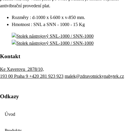
antivibrační provedení plat.
Rozměry : d-1000 x š-600 x v-850 mm.
Hmotnost : SNL a SNN - 1000 - 15 Kg
Kontakt
Ke Xaverovu 2878/10,
193 00 Praha 9
+420 281 923 923
malek@zdravotnickynabytek.cz
Odkazy
Úvod
Produkty