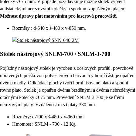
kolečky Ø 75 mm. V případě požadavku je možné stolek vybavit
antistatickými nerezovými kolečky a spodním zapuštěným platem.
Možnost úpravy plat matováním pro laserová pracoviště
.
Rozměry : d-640 x š-480 x v-850 mm.
Stolek nástrojový SNLM-700 / SNLM-3-700
Pojízdný nástrojový stolek je vyroben z ocelových profilů, povrchově
upravených práškovou polyesterovou barvou a v horní části je opatřen
dvěma madly. Odkládací plochy tvoří horní lisované plato a spodní
rovné plato. Stolek je opatřen dvěma brzděnými a dvěma nebrzděnými
otočnými kolečky Ø 75 mm. Provedení SNLM-3-700 je se třemi
nerezovými platy. Vzdálenost mezi platy 330 mm.
Rozměry: d-700 x š-480 x v-960 mm.
Hmotnost : SNLM - 700 - 12 Kg