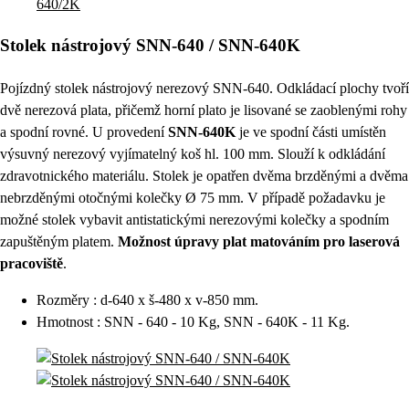
Stolek nástrojový SNN-640 / SNN-640K
Pojízdný stolek nástrojový nerezový SNN-640. Odkládací plochy tvoří
dvě nerezová plata, přičemž horní plato je lisované se zaoblenými rohy
a spodní rovné. U provedení
SNN-640K
je ve spodní části umístěn
výsuvný nerezový vyjímatelný koš hl. 100 mm. Slouží k odkládání
zdravotnického materiálu. Stolek je opatřen dvěma brzděnými a dvěma
nebrzděnými otočnými kolečky Ø 75 mm. V případě požadavku je
možné stolek vybavit antistatickými nerezovými kolečky a spodním
zapuštěným platem.
Možnost úpravy plat matováním pro laserová
pracoviště
.
Rozměry : d-640 x š-480 x v-850 mm.
Hmotnost : SNN - 640 - 10 Kg, SNN - 640K - 11 Kg.