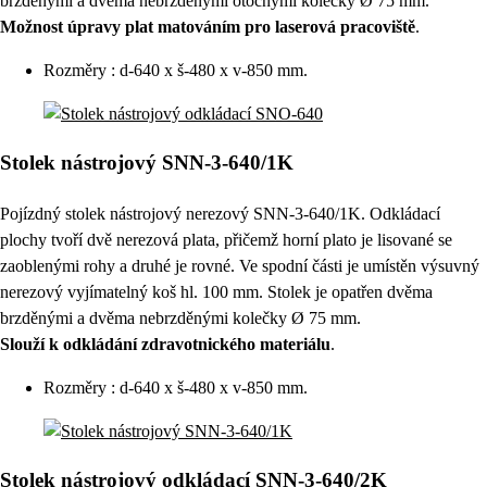
brzděnými a dvěma nebrzděnými otočnými kolečky Ø 75 mm.
Možnost úpravy plat matováním pro laserová pracoviště
.
Rozměry : d-640 x š-480 x v-850 mm.
Stolek nástrojový SNN-3-640/1K
Pojízdný stolek nástrojový nerezový SNN-3-640/1K. Odkládací
plochy tvoří dvě nerezová plata, přičemž horní plato je lisované se
zaoblenými rohy a druhé je rovné. Ve spodní části je umístěn výsuvný
nerezový vyjímatelný koš hl. 100 mm. Stolek je opatřen dvěma
brzděnými a dvěma nebrzděnými kolečky Ø 75 mm.
Slouží k odkládání zdravotnického materiálu
.
Rozměry : d-640 x š-480 x v-850 mm.
Stolek nástrojový odkládací SNN-3-640/2K