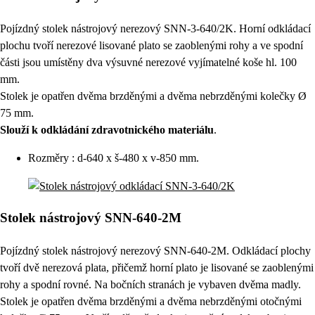
Pojízdný stolek nástrojový nerezový SNN-3-640/2K. Horní odkládací
plochu tvoří nerezové lisované plato se zaoblenými rohy a ve spodní
části jsou umístěny dva výsuvné nerezové vyjímatelné koše hl. 100
mm.
Stolek je opatřen dvěma brzděnými a dvěma nebrzděnými kolečky Ø
75 mm.
Slouží k odkládání zdravotnického materiálu
.
Rozměry : d-640 x š-480 x v-850 mm.
Stolek nástrojový SNN-640-2M
Pojízdný stolek nástrojový nerezový SNN-640-2M. Odkládací plochy
tvoří dvě nerezová plata, přičemž horní plato je lisované se zaoblenými
rohy a spodní rovné. Na bočních stranách je vybaven dvěma madly.
Stolek je opatřen dvěma brzděnými a dvěma nebrzděnými otočnými