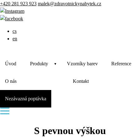
+420 281 923 923
malek@zdravotnickynabytek.cz
cs
en
Úvod
Produkty
Vzorníky barev
Reference
O nás
Kontakt
Nezávazná poptávka
S pevnou výškou